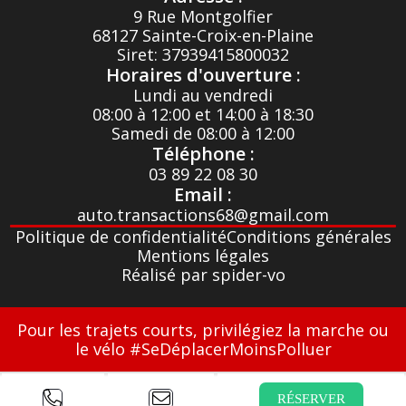
Poches aumônières à l'arrière des sièges avant
9 Rue Montgolfier
Poignées de portes couleur carrosserie
68127 Sainte-Croix-en-Plaine
Poignées de portes intérieures chromées
Siret: 37939415800032
Poignées de tirage portes avant Gris Platine
Horaires d'ouverture :
Pré-équipement audio
Lundi au vendredi
Prise 12V avant et arrière
08:00 à 12:00 et 14:00 à 18:30
Projecteurs antibrouillard
Samedi de 08:00 à 12:00
Protecteur seuil de porte avant
Téléphone :
Régulateur et limiteur de vitesse
03 89 22 08 30
Rétroviseurs extérieurs électriques et dégivrants
Email :
Siège conducteur réglable en hauteur
Système de contrôle de trajectoire (ESC) avec fonction antipatinage (ASR)
auto.transactions68@gmail.com
Système de détection de la pression des pneus
Politique de confidentialité
Conditions générales
Système de fixation Isofix pour siège enfant aux places latérales arrière
Mentions légales
Système Stop & Start
Réalisé par spider-vo
Télécommande à radiofréquences
Témoin de portes latérales non fermées
Volant et pommeau cuir
Pour les trajets courts, privilégiez la marche ou
Volant réglable en hauteur
le vélo #SeDéplacerMoinsPolluer
RÉSERVER