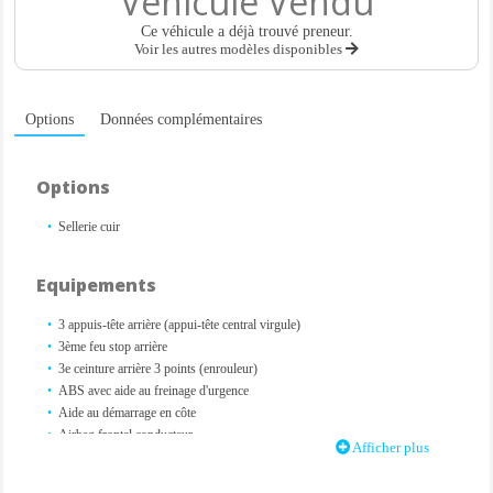
Véhicule Vendu
Ce véhicule a déjà trouvé preneur.
Voir les autres modèles disponibles
Options
Données complémentaires
Options
Sellerie cuir
Equipements
3 appuis-tête arrière (appui-tête central virgule)
3ème feu stop arrière
3e ceinture arrière 3 points (enrouleur)
ABS avec aide au freinage d'urgence
Aide au démarrage en côte
Airbag frontal conducteur
Afficher plus
Airbag frontal passager déconnectable
Airbags latéraux avant tête/thorax