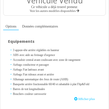
Véhicule Vendu
Ce véhicule a déjà trouvé preneur.
Voir les autres modèles disponibles
Options
Données complémentaires
Equipements
3 appuie-tête arrière réglables en hauteur
ABS avec aide au freinage d'urgence
Accoudoir central avant coulissant avec zone de rangement
Airbags conducteur et passager
Airbags Fiat latéraux avant
Airbags Fiat rideaux avant et arrière
Allumage automatique des feux de route (AHB)
Banquette arrière fractionnable 60/40 et rabattable à plat Flip&Fold
Barres de toit longitudinales
Boucliers couleur carrosserie
Capteur de pluie
Afficher plus
Capteur de température extérieure
Ceintures de sécurité avant 3 points réglables en hauteur