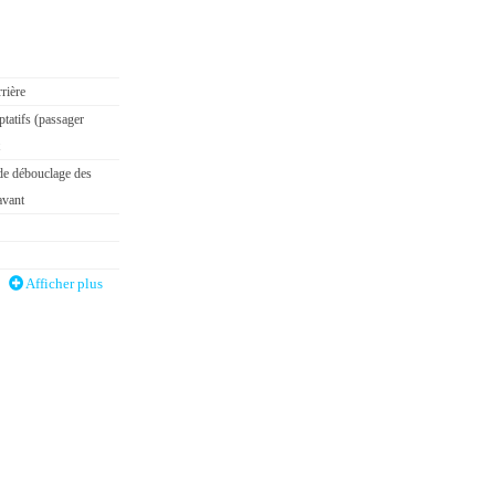
rière
tatifs (passager
 de débouclage des
avant
Afficher plus
hrome, intégrant le
isable
cte
rleurs, USB,