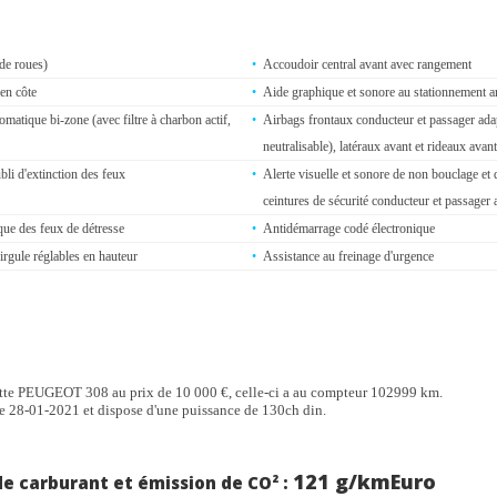
de roues)
Accoudoir central avant avec rangement
en côte
Aide graphique et sonore au stationnement ar
omatique bi-zone (avec filtre à charbon actif,
Airbags frontaux conducteur et passager adap
neutralisable), latéraux avant et rideaux avant
li d'extinction des feux
Alerte visuelle et sonore de non bouclage et
ceintures de sécurité conducteur et passager 
ue des feux de détresse
Antidémarrage codé électronique
irgule réglables en hauteur
Assistance au freinage d'urgence
leur carrosserie
Boîte à gants éclairée et réfrigérable
Calandre à ailettes noire brillante avec jonc c
lion PEUGEOT
té avant à prétension pyrotechnique réglables
Combiné numérique 10'' tête haute personnal
tte PEUGEOT 308 au prix de 10 000 €, celle-ci a au compteur 102999 km.
teur d'effort
le 28-01-2021 et dispose d'une puissance de 130ch din.
illage à distance (un plip)
Détecteur de sous-gonflage à détection indire
 électrique
Ecran tactile 9,7" capacitif, radio, 6 haut-pa
Bluetooth
121 g/km
Euro
 carburant et émission de CO² :