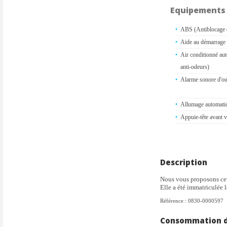
Equipements
ABS (Antiblocage 
Aide au démarrage 
Air conditionné aut
anti-odeurs)
Alarme sonore d'oub
Allumage automatiq
Appuie-tête avant v
Becquet arrière cou
Cache-bagages
Description
Ceintures de sécuri
Nous vous proposons ce
en hauteur avec limi
Elle a été immatriculée 
Commande de verrou
Référence : 0830-0000597
Direction assistance
Consommation de