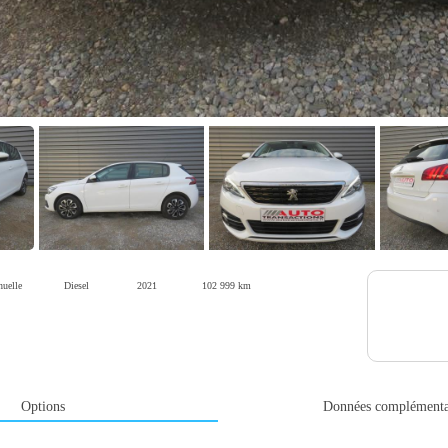
uelle
Diesel
2021
102 999 km
Options
Données complémenta